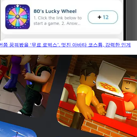
쯤 꿈꿔봤을 ‘무료 로벅스’. 멋진 아바타 코스튬, 강력한 인게